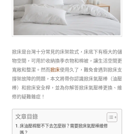
掀床是台灣十分常見的床架款式，床底下有極大的儲
物空間，可用於收納換季衣物和棉被，讓生活空間更
寬敞和整潔。然而
掀床
使用久了，難免會遇到掀床支
撐架故障的問題，本文將帶你認識掀床氣壓棒（油壓
棒）和掀床安全桿，並為你解答掀床氣壓棒更換、維
修的疑難雜症！
文章目錄
床油壓桿壓不下去怎麼辦？需要掀床氣壓棒維修
嗎？