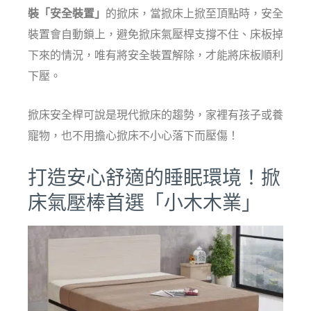
裝「安全裝置」
的掀床，當掀床上掀至頂點時，安全
裝置會自動鎖上，避免掀床氣壓桿支撐不住、床板掉
下來的情況，唯有將安全裝置解除，才能將床板順利
下壓。
掀床安全桿可說是現代掀床的趨勢，家裡有孩子或養
寵物，也不用擔心掀床不小心落下而壓傷！
打造安心舒適的睡眠環境！掀
床氣壓棒首選「小木木業」