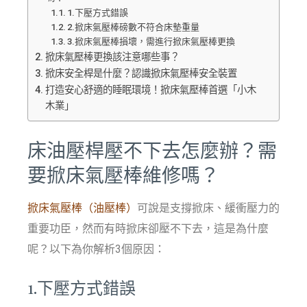
1.下壓方式錯誤
2.掀床氣壓棒磅數不符合床墊重量
3.掀床氣壓棒損壞，需進行掀床氣壓棒更換
掀床氣壓棒更換該注意哪些事？
掀床安全桿是什麼？認識掀床氣壓棒安全裝置
打造安心舒適的睡眠環境！掀床氣壓棒首選「小木
木業」
床油壓桿壓不下去怎麼辦？需
要掀床氣壓棒維修嗎？
掀床氣壓棒（油壓棒）
可說是支撐掀床、緩衝壓力的
重要功臣，然而有時掀床卻壓不下去，這是為什麼
呢？以下為你解析3個原因：
1.下壓方式錯誤