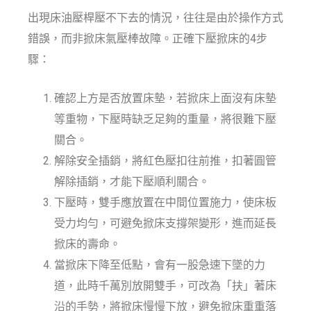
出現床油壓桿壓不下去的情況，往往是由於操作方式
錯誤，而非掀床氣壓棒故障。正確下壓掀床的4步
驟：
確認上方是否放置床墊，若掀床上面沒有床墊
等重物，下壓時缺乏足夠的重量，將很難下壓
關合。
解除安全插銷，將紅色壓扣往前推，扣著圓管
解除插銷，才能下壓順利關合。
下壓時，雙手應放置在中間位置施力，使床板
受力均勻，可避免掀床支撐架變形，進而延長
掀床的壽命。
當掀床下降至低點，會有一股急速下墜的力
道，此時千萬別放開雙手，可改為「扶」著床
沿的手勢，將掀床慢慢下放，避免掀床重重落