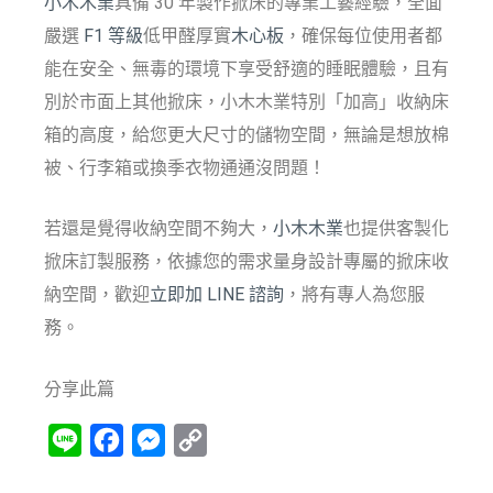
小木木業
具備 30 年製作掀床的專業工藝經驗，全面
嚴選
F1 等級
低甲醛厚實
木心板
，確保每位使用者都
能在安全、無毒的環境下享受舒適的睡眠體驗，且有
別於市面上其他掀床，小木木業特別「加高」收納床
箱的高度，給您更大尺寸的儲物空間，無論是想放棉
被、行李箱或換季衣物通通沒問題！
若還是覺得收納空間不夠大，
小木木業
也提供客製化
掀床訂製服務，依據您的需求量身設計專屬的掀床收
納空間，歡迎
立即加 LINE 諮詢
，將有專人為您服
務。
分享此篇
Line
Facebook
Messenger
Copy
Link