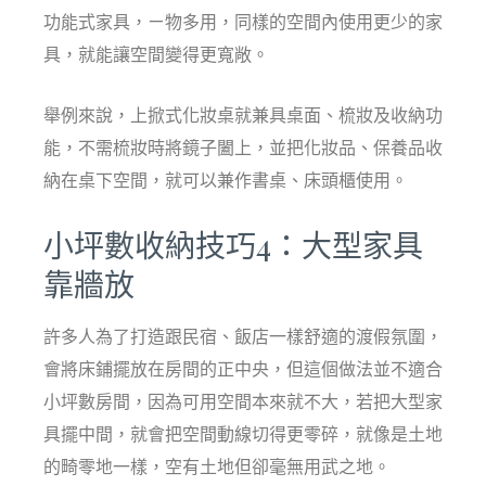
功能式家具，ㄧ物多用，同樣的空間內使用更少的家
具，就能讓空間變得更寬敞。
舉例來說，上掀式化妝桌就兼具桌面、梳妝及收納功
能，不需梳妝時將鏡子闔上，並把化妝品、保養品收
納在桌下空間，就可以兼作書桌、床頭櫃使用。
小坪數收納技巧4：大型家具
靠牆放
許多人為了打造跟民宿、飯店一樣舒適的渡假氛圍，
會將床鋪擺放在房間的正中央，但這個做法並不適合
小坪數房間，因為可用空間本來就不大，若把大型家
具擺中間，就會把空間動線切得更零碎，就像是土地
的畸零地一樣，空有土地但卻毫無用武之地。